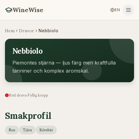
WineWise
EN
Hem
Druvor
Nebbiolo
Nebbiolo
Piemontes stjärna — ljus färg men kraftfulla
tanniner och komplex aromskal.
Röd druva
·
Fyllig
kropp
Smakprofil
Ros
Tjära
Körsbär