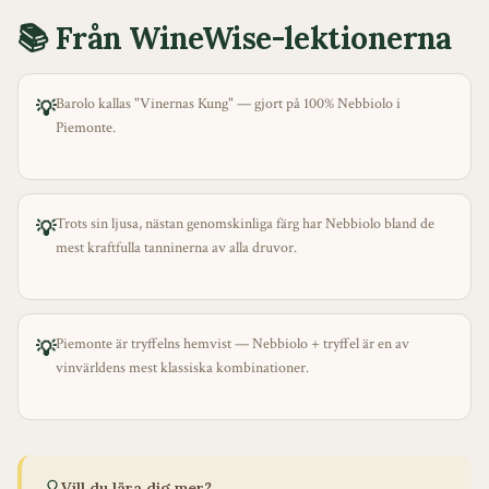
📚 Från WineWise-lektionerna
Barolo kallas "Vinernas Kung" — gjort på 100% Nebbiolo i
💡
Piemonte.
Trots sin ljusa, nästan genomskinliga färg har Nebbiolo bland de
💡
mest kraftfulla tanninerna av alla druvor.
Piemonte är tryffelns hemvist — Nebbiolo + tryffel är en av
💡
vinvärldens mest klassiska kombinationer.
Vill du lära dig mer?