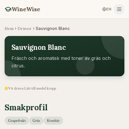
WineWise
EN
Hem
Druvor
Sauvignon Blanc
Sauvignon Blanc
Fräsch och aromatisk med toner av gräs och
citrus.
Vit druva
·
Lätt till medel
kropp
Smakprofil
Grapefrukt
Gräs
Krusbär