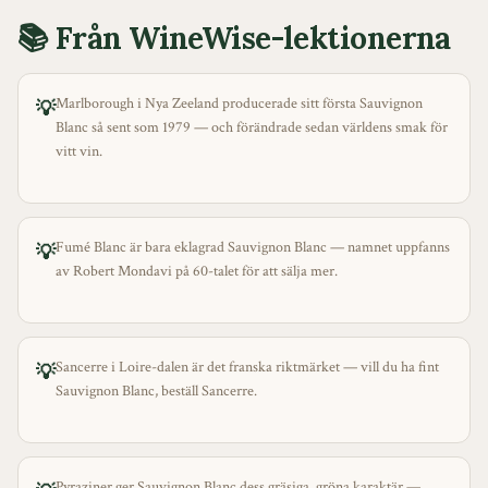
📚 Från WineWise-lektionerna
Marlborough i Nya Zeeland producerade sitt första Sauvignon
💡
Blanc så sent som 1979 — och förändrade sedan världens smak för
vitt vin.
Fumé Blanc är bara eklagrad Sauvignon Blanc — namnet uppfanns
💡
av Robert Mondavi på 60-talet för att sälja mer.
Sancerre i Loire-dalen är det franska riktmärket — vill du ha fint
💡
Sauvignon Blanc, beställ Sancerre.
Pyraziner ger Sauvignon Blanc dess gräsiga, gröna karaktär —