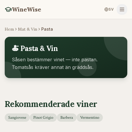
WineWise
SV
Hem
Mat & Vin
Pasta
🍝 Pasta & Vin
Såsen bestämmer vinet — inte pastan.
Tomatsås kräver annat än gräddsås.
Rekommenderade viner
Sangiovese
Pinot Grigio
Barbera
Vermentino