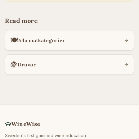
Read more
🍽️
Alla matkategorier
🍇
Druvor
WineWise
Sweden's first gamified wine education