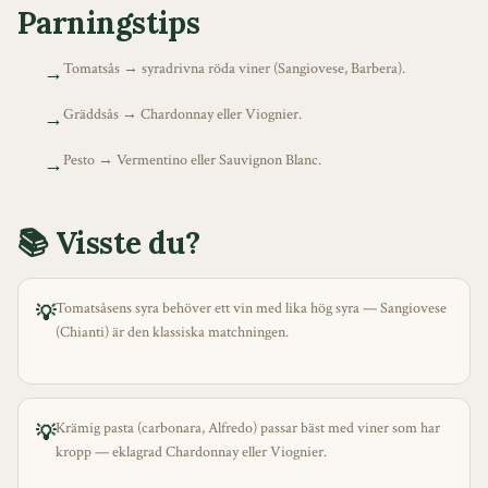
Parningstips
Tomatsås → syradrivna röda viner (Sangiovese, Barbera).
→
Gräddsås → Chardonnay eller Viognier.
→
Pesto → Vermentino eller Sauvignon Blanc.
→
📚 Visste du?
Tomatsåsens syra behöver ett vin med lika hög syra — Sangiovese
💡
(Chianti) är den klassiska matchningen.
Krämig pasta (carbonara, Alfredo) passar bäst med viner som har
💡
kropp — eklagrad Chardonnay eller Viognier.