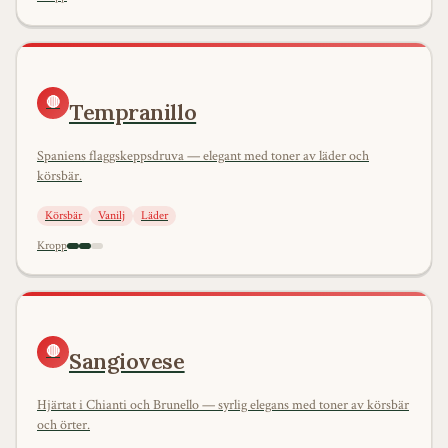
🔴
Tempranillo
Spaniens flaggskeppsdruva — elegant med toner av läder och
körsbär.
Körsbär
Vanilj
Läder
Kropp
🔴
Sangiovese
Hjärtat i Chianti och Brunello — syrlig elegans med toner av körsbär
och örter.