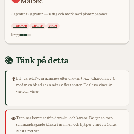
Malbec
Argentinas signatur — saftig och mörk med plommontoner.
Plommon
Choklad
Violer
Kropp
📚 Tänk på detta
🍷
Ett "varietal"-vin namnges efter druvan (t.ex. "Chardonnay"),
medan en blend är en mix av flera sorter. De flesta viner är
varietal-viner.
🫦
Tanniner kommer från druvskal och kärnor. De ger en torr,
sammandragande känsla i munnen och hjälper vinet att åldras.
Mest i rött vin.