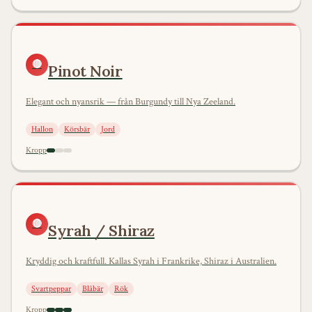
🔴
Pinot Noir
Elegant och nyansrik — från Burgundy till Nya Zeeland.
Hallon
Körsbär
Jord
Kropp
🔴
Syrah / Shiraz
Kryddig och kraftfull. Kallas Syrah i Frankrike, Shiraz i Australien.
Svartpeppar
Blåbär
Rök
Kropp