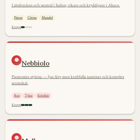
Lättdrucken och neutral i Italien, rikare och kryddigare i Alsace.
Päron
Citrus
Mandel
Kropp
🔴
Nebbiolo
Piemontes stjärna — ljus färg men kraftfulla tanniner och komplex
aromskal.
Ros
Tjära
Körsbär
Kropp
🔴