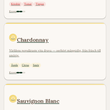
Körsbär
Tomat
Timjan
Kropp
⚪
Chardonnay
Världens populäraste vita druva — oerhört mångsidig, från fräsch till
smörig.
Äpple
Citrus
Smör
Kropp
⚪
Sauvignon Blanc