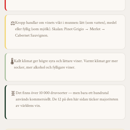
⚖️
Kropp handlar om vinets vikt i munnen: lätt (som vatten), medel
eller fyllig (som mjölk). Skalan: Pinot Grigio → Merlot →
Cabernet Sauvignon.
🌡️
Kallt klimat ger högre syra och lättare viner. Varmt klimat ger mer
socker, mer alkohol och fylligare viner.
🧬
Det finns över 10 000 druvsorter — men bara ett hundratal
används kommersiellt. De 12 på den här sidan täcker majoriteten
av världens vin.