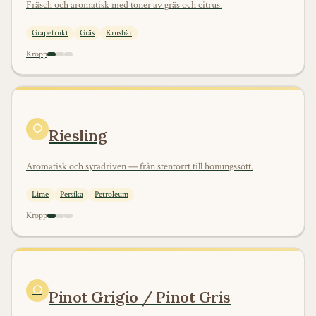
Fräsch och aromatisk med toner av gräs och citrus.
Grapefrukt
Gräs
Krusbär
Kropp
⚪
Riesling
Aromatisk och syradriven — från stentorrt till honungssött.
Lime
Persika
Petroleum
Kropp
⚪
Pinot Grigio / Pinot Gris