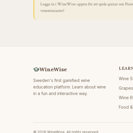
Logga in i WineWise-appen för att spela quizar om
Pino
vinentusiaster!
LEAR
WineWise
Wine S
Sweden's first gamified wine
education platform. Learn about wine
Grapes
in a fun and interactive way.
Wine R
Food &
©
2026
WineWise.
All rights reserved.