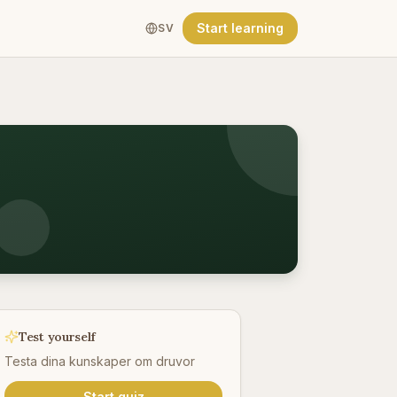
g
Start learning
SV
Test yourself
Testa dina kunskaper om druvor
Start quiz