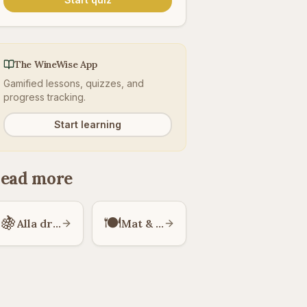
The WineWise App
Gamified lessons, quizzes, and
progress tracking.
Start learning
ead more
🍇
🍽️
Alla druvsorter
Mat & Vin