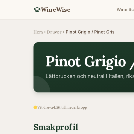
WineWise
Wine Sc
Hem
Druvor
Pinot Grigio / Pinot Gris
Pinot Grigio 
Lättdrucken och neutral i Italien, ri
Vit druva
·
Lätt till medel
kropp
Smakprofil