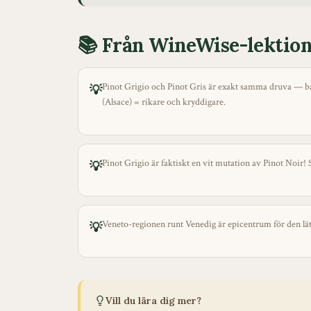
📚 Från WineWise-lektio
Pinot Grigio och Pinot Gris är exakt samma druva — bara 
💡
(Alsace) = rikare och kryddigare.
Pinot Grigio är faktiskt en vit mutation av Pinot Noir! S
💡
Veneto-regionen runt Venedig är epicentrum för den lätt
💡
Vill du lära dig mer?