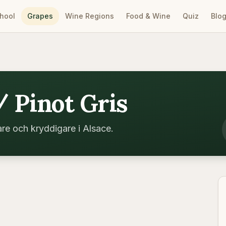
hool
Grapes
Wine Regions
Food & Wine
Quiz
Blo
/ Pinot Gris
kare och kryddigare i Alsace.